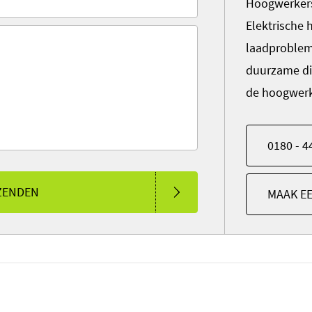
Hoogwerkers
Elektrische
laadproble
duurzame di
de hoogwerke
0180 - 4
ZENDEN
MAAK E