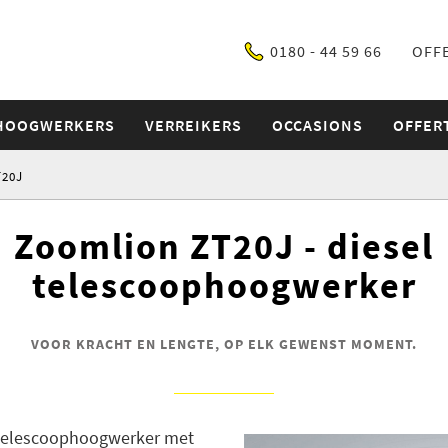
0180 - 44 59 66
OFF
 HOOGWERKERS
VERREIKERS
OCCASIONS
OFFER
20J
Zoomlion ZT20J - diesel
telescoophoogwerker
VOOR KRACHT EN LENGTE, OP ELK GEWENST MOMENT.
 telescoophoogwerker met