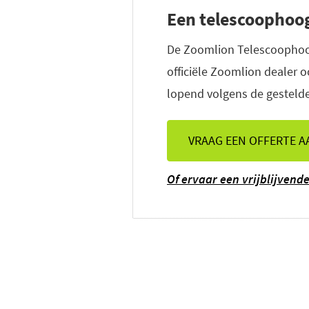
Een telescoophoo
De Zoomlion Telescoophoogw
officiële Zoomlion dealer
lopend volgens de gestelde
VRAAG EEN OFFERTE A
Of ervaar een vrijblijven