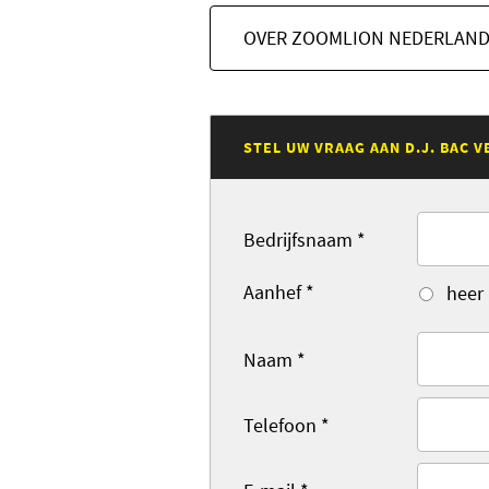
OVER ZOOMLION NEDERLAN
STEL UW VRAAG AAN D.J. BAC 
Bedrijfsnaam
*
Aanhef
*
heer
Naam
*
Telefoon
*